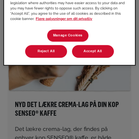
legislation where authorities may have easier access to your data and
you may have fewer rights to oppose such access. By clicking on
“Accept All”, you agree to the use of all cookies as described in this
cookie banner.
Flere oplysninger om dit privatliv
Manage Cookies
Reject All
Accept All
NYD DET LÆKRE CREMA-LAG PÅ DIN KOP
SENSEO® KAFFE
Det lækre crema-lag, der findes på
enhver kop SENSEO® kaffe, er både