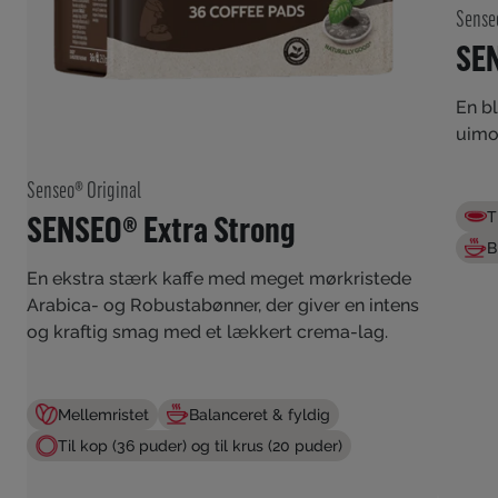
Sense
SEN
En b
uimo
Senseo® Original
SENSEO® Extra Strong
T
B
En ekstra stærk kaffe med meget mørkristede
Arabica- og Robustabønner, der giver en intens
og kraftig smag med et lækkert crema-lag.
Mellemristet
Balanceret & fyldig
Til kop (36 puder) og til krus (20 puder)